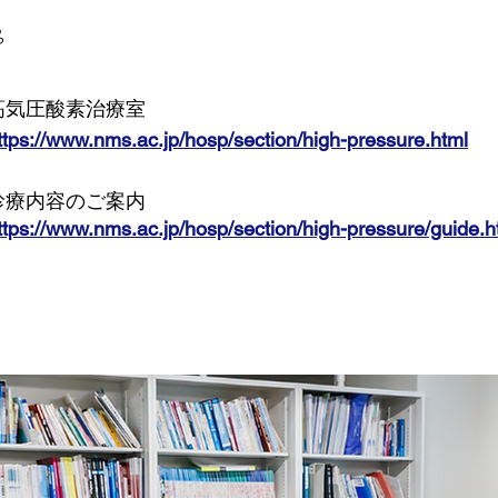
ら
高気圧酸素治療室
ttps://www.nms.ac.jp/hosp/section/high-pressure.html
診療内容のご案内
ttps://www.nms.ac.jp/hosp/section/high-pressure/guide.h