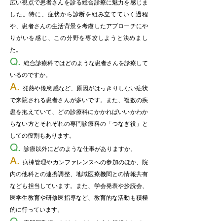
広い視点で患者さんを診る総合診療に魅力を感じま
した。特に、症状から診断を組み立てていく過程
や、患者さんの生活背景を考慮したアプローチにや
りがいを感じ、この分野を専攻しようと決めまし
た。
Q.
総合診療科ではどのような患者さんを診療して
いるのですか。
A.
発熱や倦怠感など、原因がはっきりしない症状
で来院される患者さんが多いです。また、複数の疾
患を抱えていて、どの診療科にかかればいいかわか
らない方とそれぞれの専門診療科の「つなぎ役」と
しての役割もあります。
Q.
診療以外にどのような仕事がありますか。
A.
病棟管理やカンファレンスへの参加のほか、院
内の他科との連携調整、地域医療機関との情報共有
なども担当しています。また、学会発表や抄読会、
医学生教育や研修医指導など、教育的な活動も積極
的に行っています。