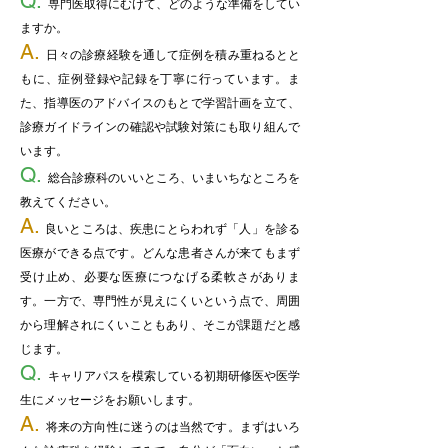
Q.
専門医取得にむけて、どのような準備をしてい
ますか。
A.
日々の診療経験を通して症例を積み重ねるとと
もに、症例登録や記録を丁寧に行っています。ま
た、指導医のアドバイスのもとで学習計画を立て、
診療ガイドラインの確認や試験対策にも取り組んで
います。
Q.
総合診療科のいいところ、いまいちなところを
教えてください。
A.
良いところは、疾患にとらわれず「人」を診る
医療ができる点です。どんな患者さんが来てもまず
受け止め、必要な医療につなげる柔軟さがありま
す。一方で、専門性が見えにくいという点で、周囲
から理解されにくいこともあり、そこが課題だと感
じます。
Q.
キャリアパスを模索している初期研修医や医学
生にメッセージをお願いします。
A.
将来の方向性に迷うのは当然です。まずはいろ