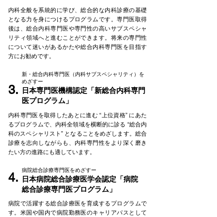
内科全般を系統的に学び、総合的な内科診療の基礎
となる力を身につけるプログラムです。専門医取得
後は、総合内科専門医や専門性の高いサブスペシャ
リティ領域へと進むことができます。将来の専門性
について迷いがあるかたや総合内科専門医を目指す
方にお勧めです。
新・総合内科専門医（内科サブスペシャリティ）を
めざすー
3.
日本専門医機構認定「新総合内科専門
医プログラム」
内科専門医を取得したあとに進む “上位資格” にあた
るプログラムで、内科全領域を横断的に診る “総合内
科のスペシャリスト” となることをめざします。総合
診療を志向しながらも、内科専門性をより深く磨き
たい方の進路にも適しています。
病院総合診療専門医をめざすー
4.
日本病院総合診療医学会認定「病院
総合診療専門医プログラム」
病院で活躍する総合診療医を育成するプログラムで
す。米国や国内で病院勤務医のキャリアパスとして