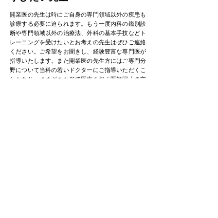
開業医の先生は時にご自身の専門領域以外の疾患も
診療する必要に迫られます。もう一度内科の鑑別診
断や専門領域以外の治療法、外科の基本手技などト
レーニングを受けたいとお考えの先生はぜひご連絡
ください。ご希望をお聞きし、経験豊富な専門医が
指導いたします。また開業医の先生方にはご専門分
野について当科の若いドクターにご指導いただくこ
ともあり、さまざまな形で医療を担う医師同士の交
流の場となっています。
研究を志す先生へ
幅広い生命科学研究を専攻することができます。現
在取り組んでいるテーマとしては、救急診療領域、
ICT活用、基礎科学教室との共同研究など、領域に
縛られない自由な研究が進んでおり、多くのテーマ
があります。
総合医療・健康科学分野は
研究テーマの宝庫です