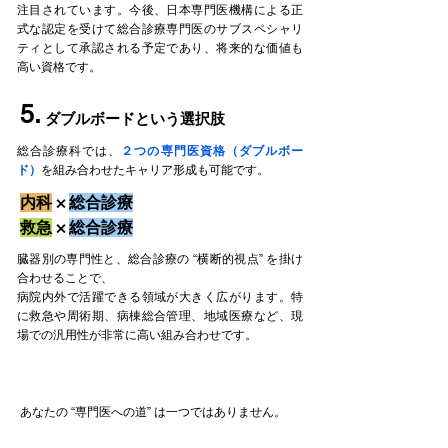
注目されています。今後、日本専門医機構による正
式な認定を受けて総合診療専門医のサブスペシャリ
ティとして承認される予定であり、将来的な価値も
高い資格です。
5.
ダブルボードという選択肢
総合診療科では、
２つの専門医資格（ダブルボー
ド）
を組み合わせたキャリア形成も可能です。
内科
×
総合診療
救急
×
総合診療
臓器別の専門性と、総合診療の “横断的視点” を掛け
合わせることで、
病院内外で活躍できる領域が大きく広がります。特
に救急や周術期、病棟総合管理、地域医療など、現
場での汎用性が非常に高い組み合わせです。
まとめ
あなたの “専門医への道” は一つではありません。