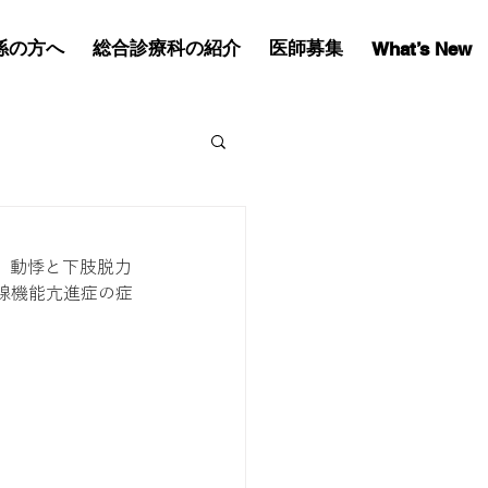
係の方へ
総合診療科の紹介
医師募集
What’s New
は、動悸と下肢脱力
腺機能亢進症の症